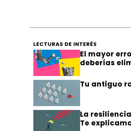
LECTURAS DE INTERÉS
El mayor err
deberías eli
Tu antiguo ro
La resilienci
Te explicamo