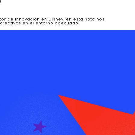
D
tor de innovación en Disney, en esta nota nos
reativos en el entorno adecuado.