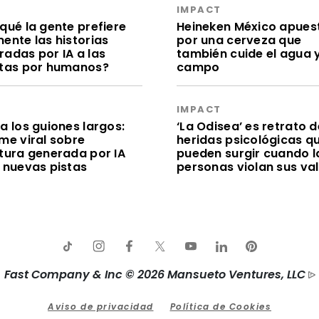
S
IMPACT
qué la gente prefiere
Heineken México apues
ente las historias
por una cerveza que
radas por IA a las
también cuide el agua y
itas por humanos?
campo
S
IMPACT
a los guiones largos:
‘La Odisea’ es retrato d
me viral sobre
heridas psicológicas q
itura generada por IA
pueden surgir cuando l
e nuevas pistas
personas violan sus va
Fast Company & Inc © 2026 Mansueto Ventures, LLC
Aviso de privacidad
Política de Cookies