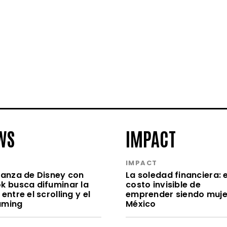
WS
IMPACT
S
IMPACT
lianza de Disney con
La soledad financiera: e
ok busca difuminar la
costo invisible de
 entre el scrolling y el
emprender siendo muje
aming
México