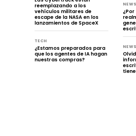
NEW
reemplazando a los
vehículos militares de
¿Por 
escape de la NASA en los
realm
lanzamientos de SpaceX
gene
escr
TECH
NEW
¿Estamos preparados para
que los agentes de IA hagan
Olvid
nuestras compras?
infor
escr
tien