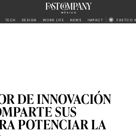
ño
TECH
DESIGN
WORK LIFE
NEWS
IMPACT
FASTCO 
OR DE INNOVACIÓN
OMPARTE SUS
RA POTENCIAR LA