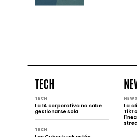
TECH
NE
TECH
NEW
La IA corporativa no sabe
La a
gestionarse sola
TikT
línea
stre
TECH
Las Cybertruck están