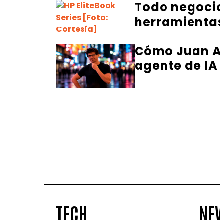
Todo negocio
herramientas
Cómo Juan Al
agente de IA
TECH
NE