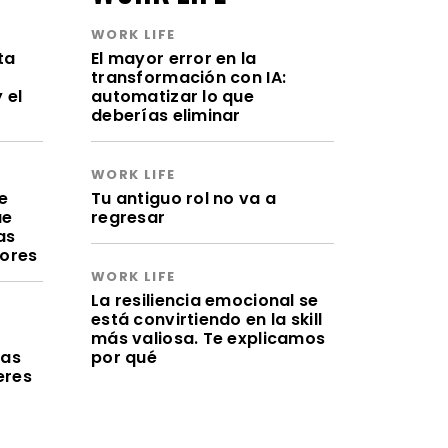
WORK LIFE
ta
El mayor error en la
transformación con IA:
 el
automatizar lo que
deberías eliminar
WORK LIFE
e
Tu antiguo rol no va a
ue
regresar
as
lores
WORK LIFE
La resiliencia emocional se
está convirtiendo en la skill
a
más valiosa. Te explicamos
ras
por qué
eres