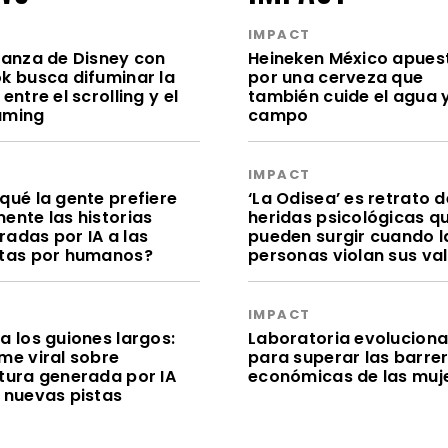
S
IMPACT
lianza de Disney con
Heineken México apues
ok busca difuminar la
por una cerveza que
 entre el scrolling y el
también cuide el agua y
aming
campo
S
IMPACT
qué la gente prefiere
‘La Odisea’ es retrato d
ente las historias
heridas psicológicas q
radas por IA a las
pueden surgir cuando l
itas por humanos?
personas violan sus va
S
IMPACT
a los guiones largos:
Laboratoria evolucion
me viral sobre
para superar las barre
itura generada por IA
económicas de las muj
e nuevas pistas