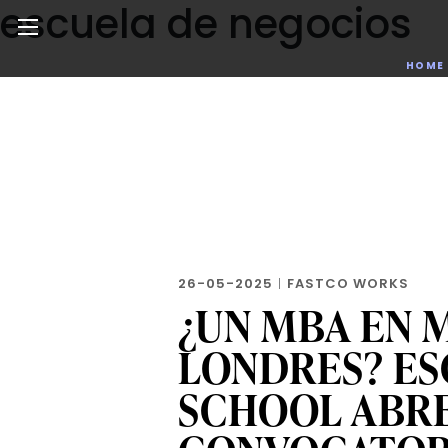
escuela de negocios
Skip
to
the
Noticias de negocios, innovación, tecnología y dise
HOME
content
26-05-2025
|
FASTCO WORKS
¿UN MBA EN 
LONDRES? ES
SCHOOL ABRE