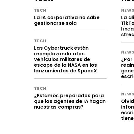
TECH
NEW
La IA corporativa no sabe
La a
gestionarse sola
TikT
línea
stre
TECH
Las Cybertruck están
NEW
reemplazando a los
vehículos militares de
¿Por 
escape de la NASA en los
realm
lanzamientos de SpaceX
gene
escr
TECH
NEW
¿Estamos preparados para
que los agentes de IA hagan
Olvid
nuestras compras?
infor
escr
tien