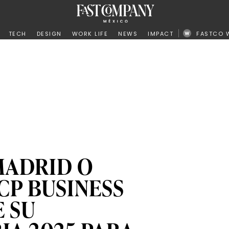
ño
TECH
DESIGN
WORK LIFE
NEWS
IMPACT
FASTCO 
MADRID O
CP BUSINESS
 SU