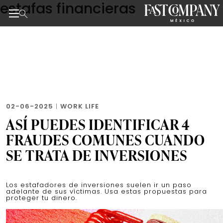
estafas financieras
Skip
to
the
Noticias de negocios, innovación, tecnología y dise
content
02-06-2025
|
WORK LIFE
ASÍ PUEDES IDENTIFICAR 4
FRAUDES COMUNES CUANDO
SE TRATA DE INVERSIONES
Los estafadores de inversiones suelen ir un paso
adelante de sus víctimas. Usa estas propuestas para
proteger tu dinero.