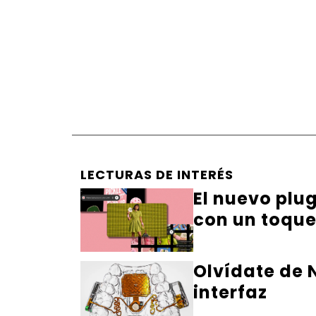
LECTURAS DE INTERÉS
El nuevo plu
con un toqu
Olvídate de N
interfaz