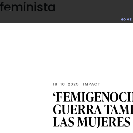
feminista
Skip
to
the
Noticias de negocios, innovación, tecnología y dise
HOME
content
18-10-2025
|
IMPACT
‘FEMIGENOCID
GUERRA TAM
LAS MUJERES