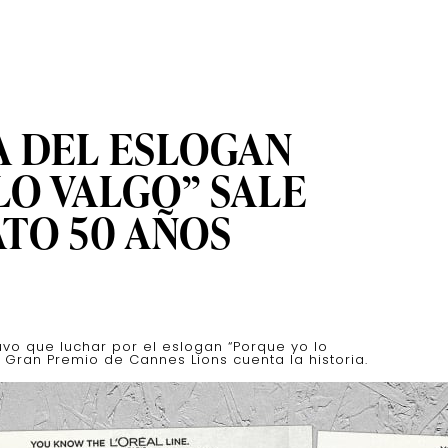
 DEL ESLOGAN
LO VALGO” SALE
TO 50 AÑOS
uvo que luchar por el eslogan “Porque yo lo
 Gran Premio de Cannes Lions cuenta la historia.