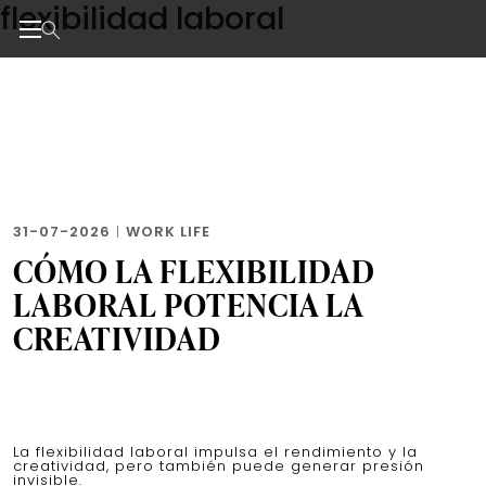
flexibilidad laboral
Skip
to
the
Noticias de negocios, innovación, tecnología y dise
content
31-07-2026
|
WORK LIFE
CÓMO LA FLEXIBILIDAD
LABORAL POTENCIA LA
CREATIVIDAD
La flexibilidad laboral impulsa el rendimiento y la
creatividad, pero también puede generar presión
invisible.