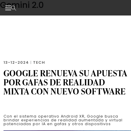
Gemini 2.0
Skip
to
the
Noticias de negocios, innovación, tecnología y dise
content
13-12-2024
|
TECH
GOOGLE RENUEVA SU APUESTA
POR GAFAS DE REALIDAD
MIXTA CON NUEVO SOFTWARE
Con el sistema operativo Android XR, Google busca
brindar experiencias de realidad aumentada y virtual
potenciadas por IA en gafas y otros dispositivos