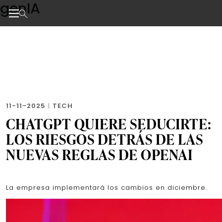
genIA
Skip
to
the
Noticias de negocios, innovación, tecnología y dise
content
11-11-2025
|
TECH
CHATGPT QUIERE SEDUCIRTE:
LOS RIESGOS DETRÁS DE LAS
NUEVAS REGLAS DE OPENAI
La empresa implementará los cambios en diciembre.