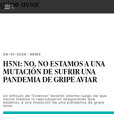
gripe aviar
Skip
to
the
Noticias de negocios, innovación, tecnología y dise
content
09-01-2025
|
NEWS
H5N1: NO, NO ESTAMOS A UNA
MUTACIÓN DE SUFRIR UNA
PANDEMIA DE GRIPE AVIAR
Un artículo de “Science” levantó alarma luego de que
varios medios lo reprodujeron asegurando que
estamos a una mutación de una pandemia de gripe
aviar.