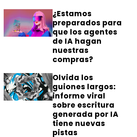
¿Estamos
preparados para
que los agentes
de IA hagan
nuestras
compras?
Olvida los
guiones largos:
informe viral
sobre escritura
generada por IA
tiene nuevas
pistas