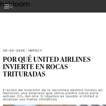
heirloom
Skip
to
the
Noticias de negocios, innovación, tecnología y dise
content
26-02-2025
|
IMPACT
POR QUÉ UNITED AIRLINES
INVIERTE EN ROCAS
TRITURADAS
El brazo de inversión de la aerolínea destinó fondos en
Heirloom, una empresa que utiliza piedra caliza para
extraer CO₂ del aire. El objetivo es ayudar a United a
alcanzar sus metas climáticas.