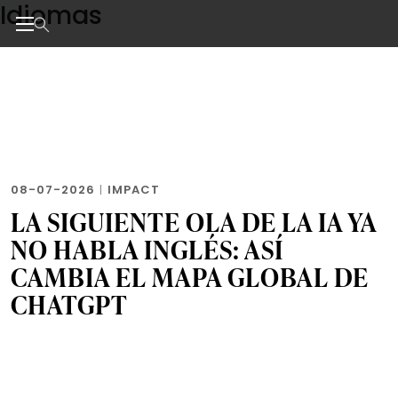
Idiomas
Skip
to
the
Noticias de negocios, innovación, tecnología y dise
content
08-07-2026
|
IMPACT
LA SIGUIENTE OLA DE LA IA YA
NO HABLA INGLÉS: ASÍ
CAMBIA EL MAPA GLOBAL DE
CHATGPT