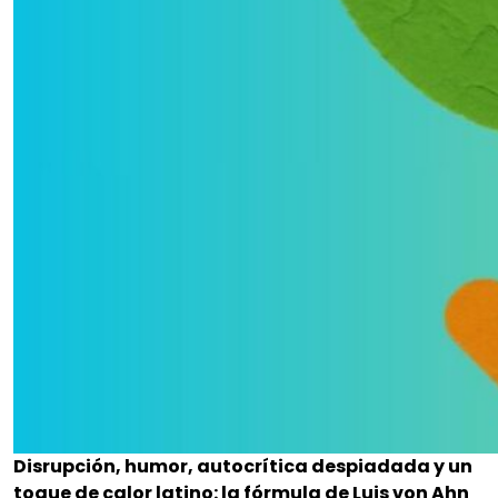
Disrupción, humor, autocrítica despiadada y un
toque de calor latino: la fórmula de Luis von Ahn