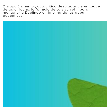
Disrupción, humor, autocrítica despiadada y un toque
de calor latino: la fórmula de Luis von Ahn para
mantener a Duolingo en la cima de las apps
educativas.