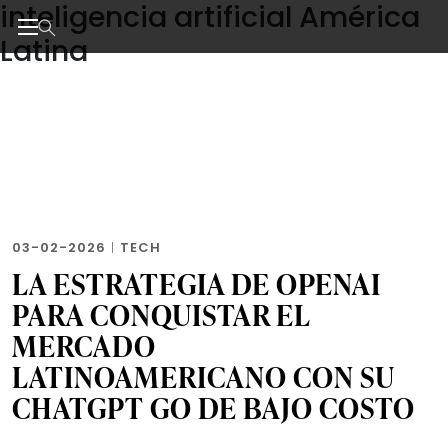
inteligencia artificial América
Skip
to
Latina
the
Noticias de negocios, innovación, tecnología y dise
content
03-02-2026
|
TECH
LA ESTRATEGIA DE OPENAI
PARA CONQUISTAR EL
MERCADO
LATINOAMERICANO CON SU
CHATGPT GO DE BAJO COSTO