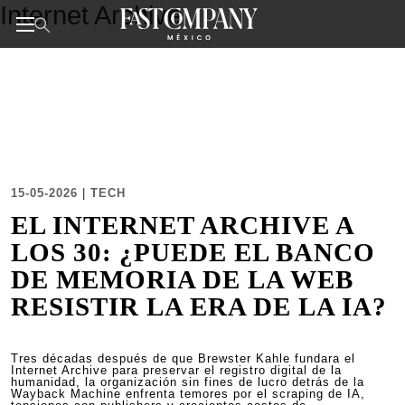
Internet Archive
Skip
to
the
Noticias de negocios, innovación, tecnología y diseño
content
15-05-2026
|
TECH
EL INTERNET ARCHIVE A
LOS 30: ¿PUEDE EL BANCO
DE MEMORIA DE LA WEB
RESISTIR LA ERA DE LA IA?
Tres décadas después de que Brewster Kahle fundara el
Internet Archive para preservar el registro digital de la
humanidad, la organización sin fines de lucro detrás de la
Wayback Machine enfrenta temores por el scraping de IA,