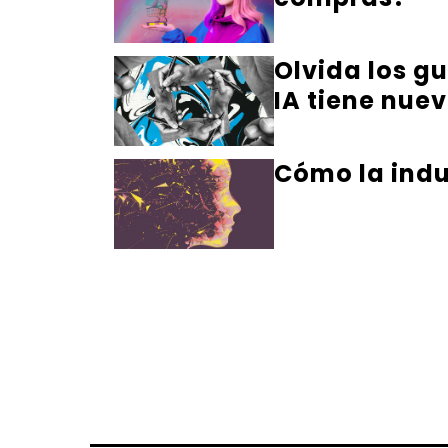
Olvida los gu
IA tiene nuev
Cómo la indus