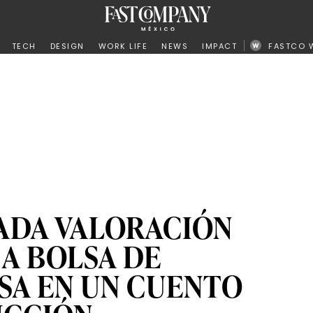
ño
TECH
DESIGN
WORK LIFE
NEWS
IMPACT
FASTCO 
ADA VALORACIÓN
 A BOLSA DE
ASA EN UN CUENTO