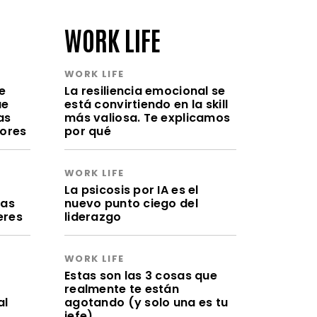
WORK LIFE
WORK LIFE
e
La resiliencia emocional se
ue
está convirtiendo en la skill
as
más valiosa. Te explicamos
lores
por qué
WORK LIFE
a
La psicosis por IA es el
ras
nuevo punto ciego del
eres
liderazgo
WORK LIFE
Estas son las 3 cosas que
realmente te están
al
agotando (y solo una es tu
jefe)