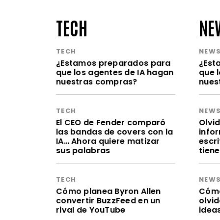
TECH
NE
TECH
NEW
¿Estamos preparados para
¿Est
que los agentes de IA hagan
que 
nuestras compras?
nues
TECH
NEW
El CEO de Fender comparó
Olvid
las bandas de covers con la
infor
IA… Ahora quiere matizar
escr
sus palabras
tien
TECH
NEW
Cómo planea Byron Allen
Cómo 
convertir BuzzFeed en un
olvi
rival de YouTube
idea