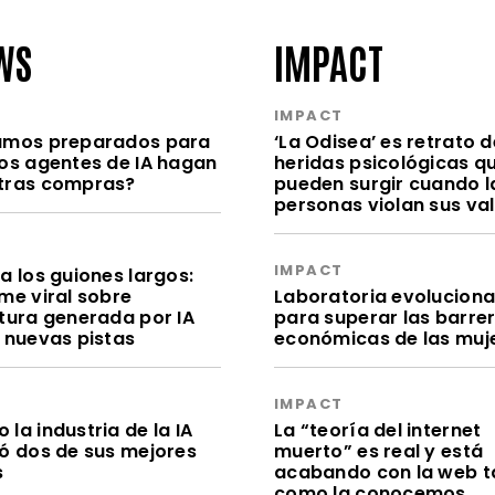
WS
IMPACT
S
IMPACT
amos preparados para
‘La Odisea’ es retrato d
los agentes de IA hagan
heridas psicológicas q
tras compras?
pueden surgir cuando l
personas violan sus va
S
IMPACT
a los guiones largos:
me viral sobre
Laboratoria evolucion
itura generada por IA
para superar las barre
e nuevas pistas
económicas de las muj
S
IMPACT
la industria de la IA
La “teoría del internet
dó dos de sus mejores
muerto” es real y está
s
acabando con la web t
como la conocemos