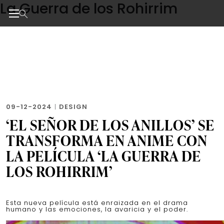
La Guerra de los Rohirrim
Skip
to
the
Noticias de negocios, innovación, tecnología y dise
content
09-12-2024
|
DESIGN
‘EL SEÑOR DE LOS ANILLOS’ SE
TRANSFORMA EN ANIME CON
LA PELÍCULA ‘LA GUERRA DE
LOS ROHIRRIM’
Esta nueva película está enraizada en el drama
humano y las emociones, la avaricia y el poder.