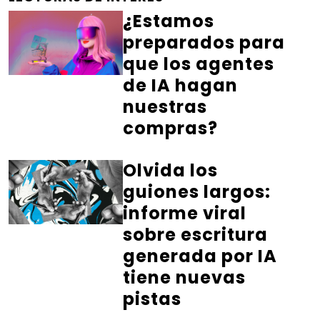
¿Estamos
preparados para
que los agentes
de IA hagan
nuestras
compras?
Olvida los
guiones largos:
informe viral
sobre escritura
generada por IA
tiene nuevas
pistas