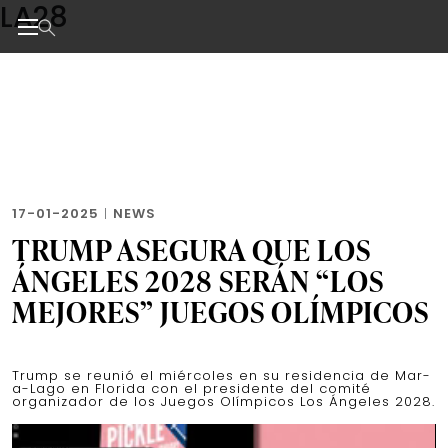
LA28
Skip
to
the
Noticias de negocios, innovación, tecnología y dise
content
17-01-2025
|
NEWS
TRUMP ASEGURA QUE LOS
ÁNGELES 2028 SERÁN “LOS
MEJORES” JUEGOS OLÍMPICOS
Trump se reunió el miércoles en su residencia de Mar-
a-Lago en Florida con el presidente del comité
organizador de los Juegos Olímpicos Los Ángeles 2028.