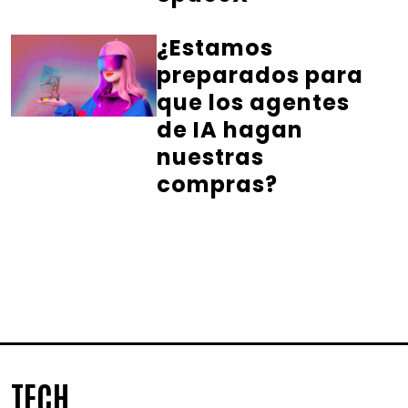
¿Estamos
preparados para
que los agentes
de IA hagan
nuestras
compras?
TECH