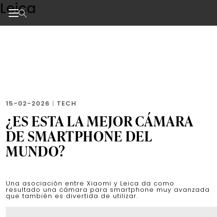
Leica
Skip
to
the
Noticias de negocios, innovación, tecnología y dise
content
15-02-2026
|
TECH
¿ES ESTA LA MEJOR CÁMARA
DE SMARTPHONE DEL
MUNDO?
Una asociación entre Xiaomi y Leica da como
resultado una cámara para smartphone muy avanzada
que también es divertida de utilizar.