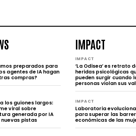
WS
IMPACT
S
IMPACT
amos preparados para
‘La Odisea’ es retrato d
los agentes de IA hagan
heridas psicológicas q
tras compras?
pueden surgir cuando l
personas violan sus va
S
IMPACT
a los guiones largos:
me viral sobre
Laboratoria evolucion
itura generada por IA
para superar las barre
e nuevas pistas
económicas de las muj