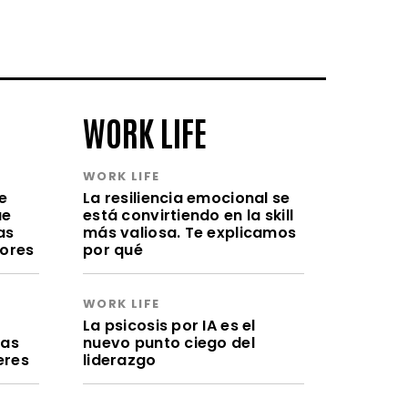
WORK LIFE
WORK LIFE
e
La resiliencia emocional se
ue
está convirtiendo en la skill
as
más valiosa. Te explicamos
lores
por qué
WORK LIFE
a
La psicosis por IA es el
ras
nuevo punto ciego del
eres
liderazgo