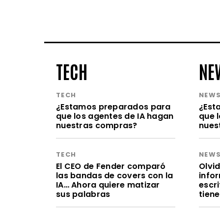
TECH
NE
TECH
NEW
¿Estamos preparados para
¿Est
que los agentes de IA hagan
que 
nuestras compras?
nues
TECH
NEW
El CEO de Fender comparó
Olvid
las bandas de covers con la
infor
IA… Ahora quiere matizar
escr
sus palabras
tien