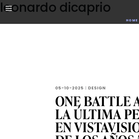
leonardo dicaprio
Skip
to
the
Noticias de negocios, innovación, tecnología y dise
HOME
content
05-10-2025
|
DESIGN
ONE BATTLE 
LA ÚLTIMA P
EN VISTAVIS