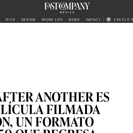
ño
TECH
DESIGN
WORK LIFE
NEWS
IMPACT
FASTCO 
AFTER ANOTHER ES
ELÍCULA FILMADA
ION, UN FORMATO