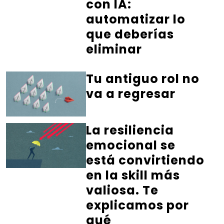
con IA:
automatizar lo
que deberías
eliminar
Tu antiguo rol no
va a regresar
La resiliencia
emocional se
está convirtiendo
en la skill más
valiosa. Te
explicamos por
qué