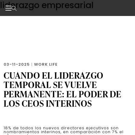
liderazgo empresarial
Skip
to
the
Noticias de negocios, innovación, tecnología y dise
content
03-11-2025
|
WORK LIFE
CUANDO EL LIDERAZGO
TEMPORAL SE VUELVE
PERMANENTE: EL PODER DE
LOS CEOS INTERINOS
18% de todos los nuevos directores ejecutivos son
nombramientos interinos, en comparación con 7% el