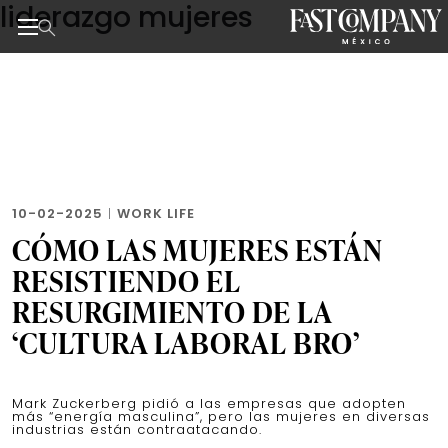
liderazgo mujeres
Skip
to
the
Noticias de negocios, innovación, tecnología y dise
content
10-02-2025
|
WORK LIFE
CÓMO LAS MUJERES ESTÁN
RESISTIENDO EL
RESURGIMIENTO DE LA
‘CULTURA LABORAL BRO’
Mark Zuckerberg pidió a las empresas que adopten
más “energía masculina”, pero las mujeres en diversas
industrias están contraatacando.