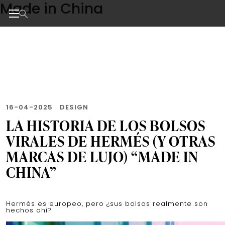
Made in China
Skip
to
the
Noticias de negocios, innovación, tecnología y dise
content
16-04-2025
|
DESIGN
LA HISTORIA DE LOS BOLSOS
VIRALES DE HERMÉS (Y OTRAS
MARCAS DE LUJO) “MADE IN
CHINA”
Hermès es europeo, pero ¿sus bolsos realmente son
hechos ahí?