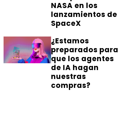
NASA en los
lanzamientos de
SpaceX
¿Estamos
preparados para
que los agentes
de IA hagan
nuestras
compras?