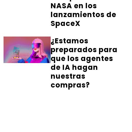
NASA en los
lanzamientos de
SpaceX
¿Estamos
preparados para
que los agentes
de IA hagan
nuestras
compras?