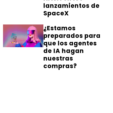
lanzamientos de
SpaceX
¿Estamos
preparados para
que los agentes
de IA hagan
nuestras
compras?