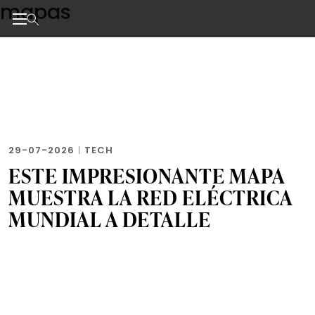
mapas
Skip
to
the
Noticias de negocios, innovación, tecnología y dise
content
29-07-2026
|
TECH
ESTE IMPRESIONANTE MAPA
MUESTRA LA RED ELÉCTRICA
MUNDIAL A DETALLE