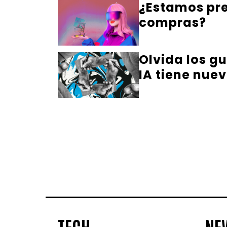
¿Estamos pre
compras?
Olvida los gu
IA tiene nuev
TECH
NE