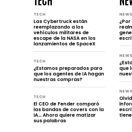
TECH
NEW
Las Cybertruck están
¿Por 
reemplazando a los
realm
vehículos militares de
gene
escape de la NASA en los
escr
lanzamientos de SpaceX
NEW
TECH
¿Est
¿Estamos preparados para
que 
que los agentes de IA hagan
nues
nuestras compras?
NEW
TECH
Olvid
El CEO de Fender comparó
infor
las bandas de covers con la
escr
IA… Ahora quiere matizar
tien
sus palabras