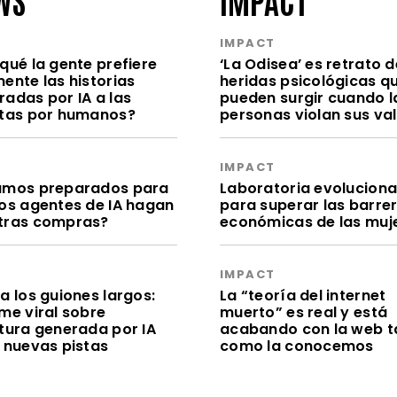
S
IMPACT
qué la gente prefiere
‘La Odisea’ es retrato d
ente las historias
heridas psicológicas q
radas por IA a las
pueden surgir cuando l
itas por humanos?
personas violan sus va
S
IMPACT
amos preparados para
Laboratoria evolucion
los agentes de IA hagan
para superar las barre
tras compras?
económicas de las muj
S
IMPACT
a los guiones largos:
La “teoría del internet
me viral sobre
muerto” es real y está
itura generada por IA
acabando con la web t
e nuevas pistas
como la conocemos