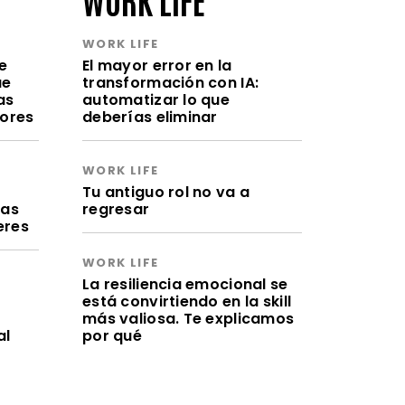
WORK LIFE
e
El mayor error en la
ue
transformación con IA:
as
automatizar lo que
lores
deberías eliminar
WORK LIFE
a
Tu antiguo rol no va a
ras
regresar
eres
WORK LIFE
La resiliencia emocional se
está convirtiendo en la skill
más valiosa. Te explicamos
al
por qué