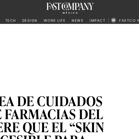
ño
TECH
DESIGN
WORK LIFE
NEWS
IMPACT
FASTCO 
NEA DE CUIDADOS
E FARMACIAS DEL
RE QUE EL “SKIN