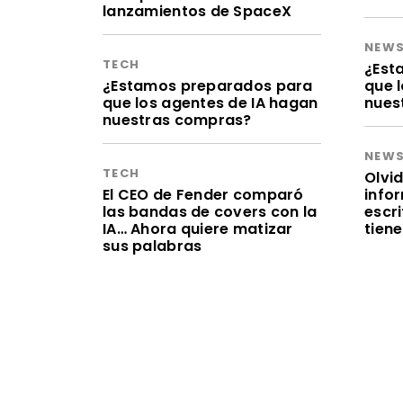
lanzamientos de SpaceX
NEW
TECH
¿Est
¿Estamos preparados para
que 
que los agentes de IA hagan
nues
nuestras compras?
NEW
TECH
Olvid
El CEO de Fender comparó
infor
las bandas de covers con la
escr
IA… Ahora quiere matizar
tien
sus palabras