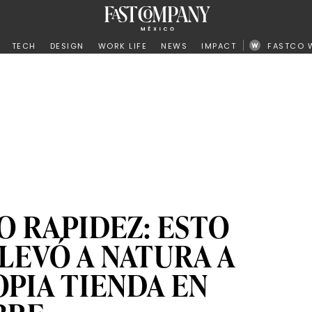
ño
TECH
DESIGN
WORK LIFE
NEWS
IMPACT
FASTCO 
O RAPIDEZ: ESTO
LLEVÓ A NATURA A
OPIA TIENDA EN