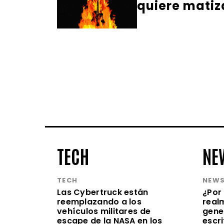
quiere matiz
TECH
NE
TECH
NEW
Las Cybertruck están
¿Por 
reemplazando a los
realm
vehículos militares de
gene
escape de la NASA en los
escr