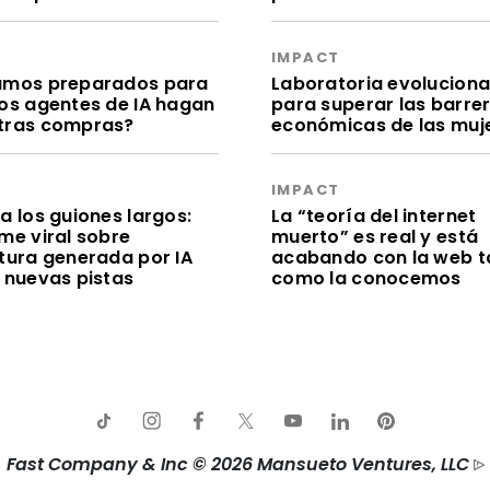
S
IMPACT
amos preparados para
Laboratoria evolucion
los agentes de IA hagan
para superar las barre
tras compras?
económicas de las muj
S
IMPACT
a los guiones largos:
La “teoría del internet
me viral sobre
muerto” es real y está
itura generada por IA
acabando con la web t
e nuevas pistas
como la conocemos
Fast Company & Inc © 2026 Mansueto Ventures, LLC