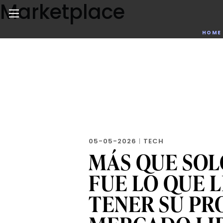
Marketplace
Skip
to
the
Noticias de negocios, innovación, tecnología y dise
HOME
content
05-05-2026
|
TECH
MÁS QUE SOL
FUE LO QUE 
TENER SU PR