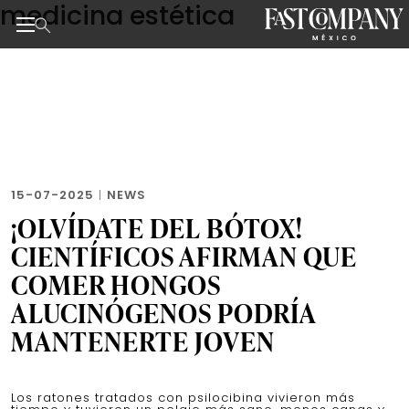
medicina estética
Skip
to
the
Noticias de negocios, innovación, tecnología y dise
content
15-07-2025
|
NEWS
¡OLVÍDATE DEL BÓTOX!
CIENTÍFICOS AFIRMAN QUE
COMER HONGOS
ALUCINÓGENOS PODRÍA
MANTENERTE JOVEN
Los ratones tratados con psilocibina vivieron más