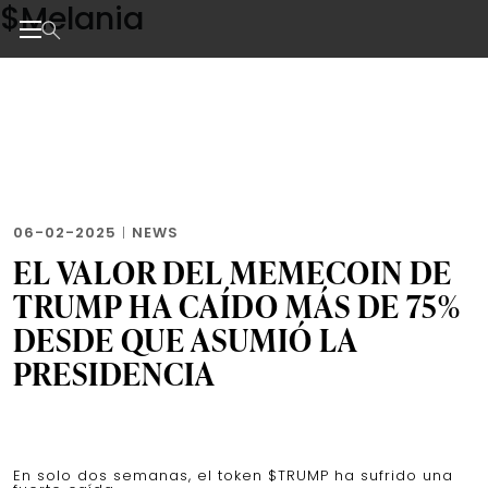
$Melania
Skip
to
the
Noticias de negocios, innovación, tecnología y dise
content
06-02-2025
|
NEWS
EL VALOR DEL MEMECOIN DE
TRUMP HA CAÍDO MÁS DE 75%
DESDE QUE ASUMIÓ LA
PRESIDENCIA
En solo dos semanas, el token $TRUMP ha sufrido una