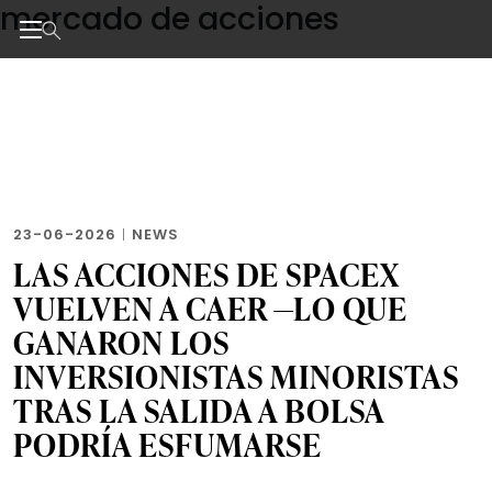
mercado de acciones
Skip
to
the
Noticias de negocios, innovación, tecnología y dise
content
23-06-2026
|
NEWS
LAS ACCIONES DE SPACEX
VUELVEN A CAER —LO QUE
GANARON LOS
INVERSIONISTAS MINORISTAS
TRAS LA SALIDA A BOLSA
PODRÍA ESFUMARSE