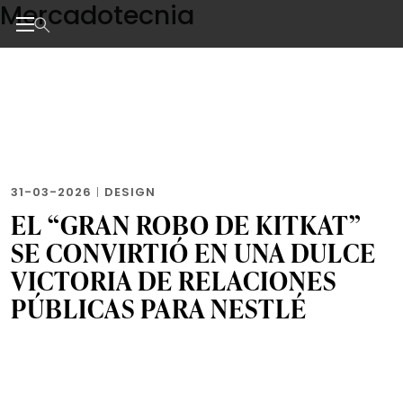
Mercadotecnia
Skip
to
the
Noticias de negocios, innovación, tecnología y dise
content
31-03-2026
|
DESIGN
EL “GRAN ROBO DE KITKAT”
SE CONVIRTIÓ EN UNA DULCE
VICTORIA DE RELACIONES
PÚBLICAS PARA NESTLÉ