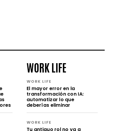
WORK LIFE
WORK LIFE
e
El mayor error en la
ue
transformación con IA:
as
automatizar lo que
lores
deberías eliminar
WORK LIFE
a
Tu antiguo rol no va a