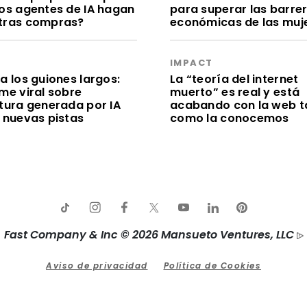
los agentes de IA hagan
para superar las barre
tras compras?
económicas de las muj
S
IMPACT
a los guiones largos:
La “teoría del internet
me viral sobre
muerto” es real y está
itura generada por IA
acabando con la web t
e nuevas pistas
como la conocemos
Fast Company & Inc © 2026 Mansueto Ventures, LLC
Aviso de privacidad
Política de Cookies