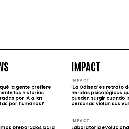
WS
IMPACT
S
IMPACT
qué la gente prefiere
‘La Odisea’ es retrato d
ente las historias
heridas psicológicas q
radas por IA a las
pueden surgir cuando l
itas por humanos?
personas violan sus va
S
IMPACT
amos preparados para
Laboratoria evolucion