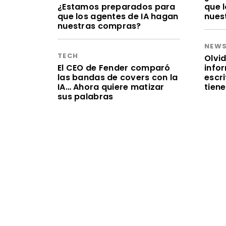
¿Estamos preparados para
que 
que los agentes de IA hagan
nues
nuestras compras?
NEW
TECH
Olvid
El CEO de Fender comparó
infor
las bandas de covers con la
escr
IA… Ahora quiere matizar
tien
sus palabras