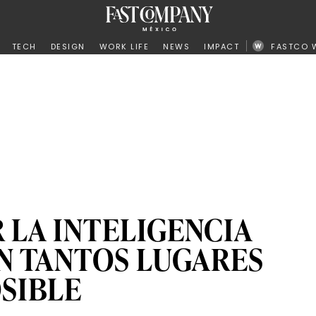
ño
TECH
DESIGN
WORK LIFE
NEWS
IMPACT
FASTCO 
 LA INTELIGENCIA
EN TANTOS LUGARES
SIBLE