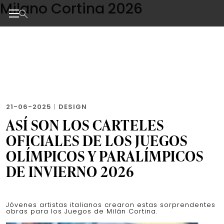
Milano Cortina 2026
Skip
to
the
Noticias de negocios, innovación, tecnología y dise
content
21-06-2025
|
DESIGN
ASÍ SON LOS CARTELES
OFICIALES DE LOS JUEGOS
OLÍMPICOS Y PARALÍMPICOS
DE INVIERNO 2026
Jóvenes artistas italianos crearon estas sorprendentes
obras para los Juegos de Milán Cortina.