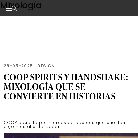
Mixología
Skip
to
the
Noticias de negocios, innovación, tecnología y dise
content
28-05-2025
|
DESIGN
COOP SPIRITS Y HANDSHAKE:
MIXOLOGÍA QUE SE
CONVIERTE EN HISTORIAS
COOP apuesta por marcas de bebidas que cuentan
algo más allá del sabor.