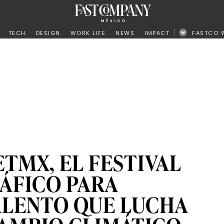
ño
TECH
DESIGN
WORK LIFE
NEWS
IMPACT
FASTCO 
MX, EL FESTIVAL
ÁFICO PARA
ALENTO QUE LUCHA