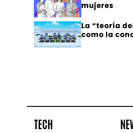
mujeres
La “teoría de
como la co
TECH
NE