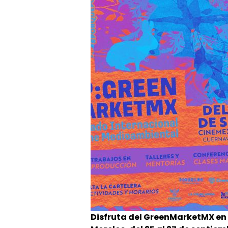
Disfruta del GreenMarketMX en