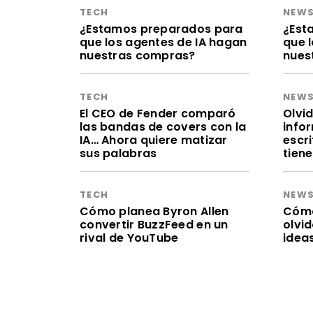
TECH
NEW
¿Estamos preparados para
¿Est
que los agentes de IA hagan
que 
nuestras compras?
nues
TECH
NEW
El CEO de Fender comparó
Olvid
las bandas de covers con la
infor
IA… Ahora quiere matizar
escr
sus palabras
tien
TECH
NEW
Cómo planea Byron Allen
Cómo 
convertir BuzzFeed en un
olvi
rival de YouTube
idea