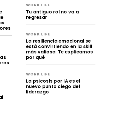
WORK LIFE
e
Tu antiguo rol no va a
ue
regresar
as
lores
WORK LIFE
La resiliencia emocional se
está convirtiendo en la skill
a
más valiosa. Te explicamos
ras
por qué
eres
WORK LIFE
La psicosis por IA es el
nuevo punto ciego del
liderazgo
al