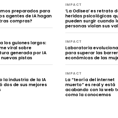
S
IMPACT
amos preparados para
‘La Odisea’ es retrato d
los agentes de IA hagan
heridas psicológicas q
tras compras?
pueden surgir cuando l
personas violan sus va
S
IMPACT
a los guiones largos:
me viral sobre
Laboratoria evolucion
itura generada por IA
para superar las barre
e nuevas pistas
económicas de las muj
S
IMPACT
la industria de la IA
La “teoría del internet
dó dos de sus mejores
muerto” es real y está
s
acabando con la web t
como la conocemos