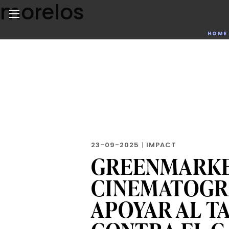
morelos
Skip
to
the
Noticias de negocios, innovación, tecnología y dise
HOME
content
23-09-2025
|
IMPACT
GREENMARKET
CINEMATOGR
APOYAR AL T