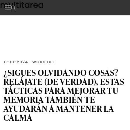
multitarea
Skip
to
the
Noticias de negocios, innovación, tecnología y dise
content
11-10-2024
|
WORK LIFE
¿SIGUES OLVIDANDO COSAS?
RELÁJATE (DE VERDAD), ESTAS
TÁCTICAS PARA MEJORAR TU
MEMORIA TAMBIÉN TE
AYUDARÁN A MANTENER LA
CALMA