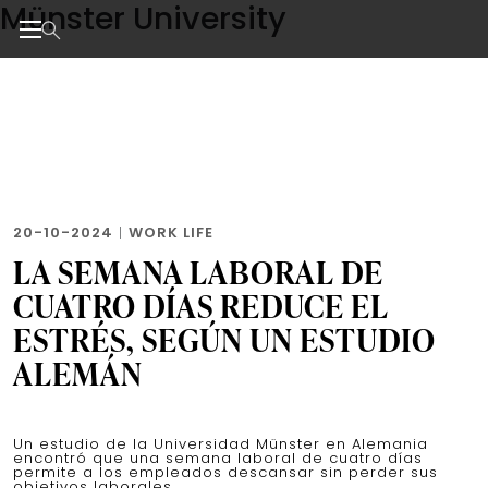
Münster University
Skip
to
the
Noticias de negocios, innovación, tecnología y dise
content
20-10-2024
|
WORK LIFE
LA SEMANA LABORAL DE
CUATRO DÍAS REDUCE EL
ESTRÉS, SEGÚN UN ESTUDIO
ALEMÁN
Un estudio de la Universidad Münster en Alemania
encontró que una semana laboral de cuatro días
permite a los empleados descansar sin perder sus
objetivos laborales.