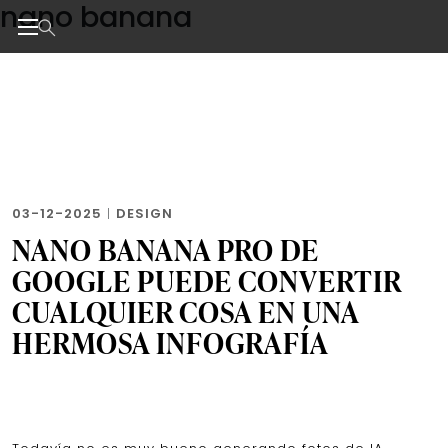
nano banana
Skip
to
the
Noticias de negocios, innovación, tecnología y dise
content
03-12-2025
|
DESIGN
NANO BANANA PRO DE
GOOGLE PUEDE CONVERTIR
CUALQUIER COSA EN UNA
HERMOSA INFOGRAFÍA