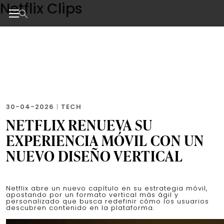
Netflix Clips
Skip
to
the
Noticias de negocios, innovación, tecnología y dise
content
30-04-2026
|
TECH
NETFLIX RENUEVA SU
EXPERIENCIA MÓVIL CON UN
NUEVO DISEÑO VERTICAL
Netflix abre un nuevo capítulo en su estrategia móvil,
apostando por un formato vertical más ágil y
personalizado que busca redefinir cómo los usuarios
descubren contenido en la plataforma.