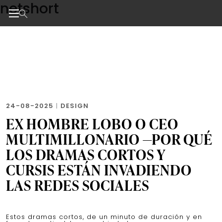
netshort
Skip
to
the
Noticias de negocios, innovación, tecnología y dise
content
24-08-2025
|
DESIGN
EX HOMBRE LOBO O CEO
MULTIMILLONARIO —POR QUÉ
LOS DRAMAS CORTOS Y
CURSIS ESTÁN INVADIENDO
LAS REDES SOCIALES
Estos dramas cortos, de un minuto de duración y en