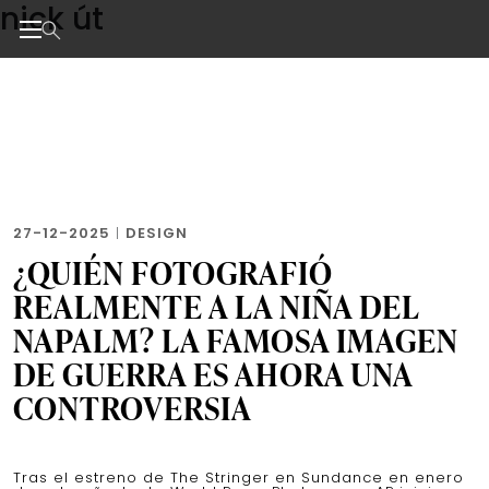
nick út
Skip
to
the
Noticias de negocios, innovación, tecnología y dise
content
27-12-2025
|
DESIGN
¿QUIÉN FOTOGRAFIÓ
REALMENTE A LA NIÑA DEL
NAPALM? LA FAMOSA IMAGEN
DE GUERRA ES AHORA UNA
CONTROVERSIA
Tras el estreno de The Stringer en Sundance en enero