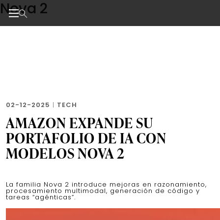
Nova 2
Skip
to
the
Noticias de negocios, innovación, tecnología y dise
content
02-12-2025
|
TECH
AMAZON EXPANDE SU
PORTAFOLIO DE IA CON
MODELOS NOVA 2
La familia Nova 2 introduce mejoras en razonamiento,
procesamiento multimodal, generación de código y
tareas “agénticas”.