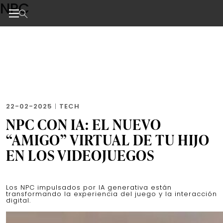
NPC
Skip
to
the
Noticias de negocios, innovación, tecnología y dise
content
22-02-2025
|
TECH
NPC CON IA: EL NUEVO
“AMIGO” VIRTUAL DE TU HIJO
EN LOS VIDEOJUEGOS
Los NPC impulsados por IA generativa están
transformando la experiencia del juego y la interacción
digital.