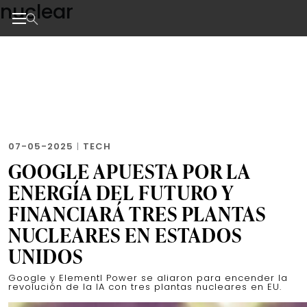
nuclear
Skip
to
the
Noticias de negocios, innovación, tecnología y dise
content
07-05-2025
|
TECH
GOOGLE APUESTA POR LA
ENERGÍA DEL FUTURO Y
FINANCIARÁ TRES PLANTAS
NUCLEARES EN ESTADOS
UNIDOS
Google y Elementl Power se aliaron para encender la
revolución de la IA con tres plantas nucleares en EU.