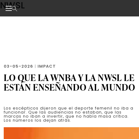
NWSL
Skip
to
the
Noticias de negocios, innovación, tecnología y dise
content
03-05-2026
|
IMPACT
LO QUE LA WNBA Y LA NWSL LE
ESTÁN ENSEÑANDO AL MUNDO
Los escépticos dijeron que el deporte femenil no iba a
funcionar. Que las audiencias no estaban, que las
marcas no iban a invertir, que no había masa crítica.
Los números los dejan atrás.