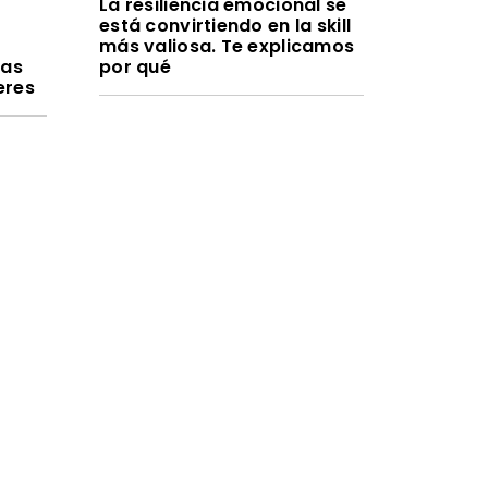
La resiliencia emocional se
está convirtiendo en la skill
a
más valiosa. Te explicamos
ras
por qué
eres
WORK LIFE
La psicosis por IA es el
nuevo punto ciego del
liderazgo
al