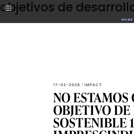
objetivos de desarroll
Skip
to
the
Noticias de negocios, innovación, tecnología y dise
HOME
content
17-02-2026
|
IMPACT
NO ESTAMOS
OBJETIVO DE
SOSTENIBLE 17