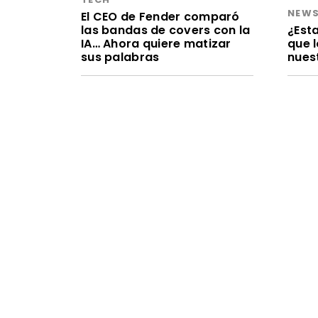
NEW
El CEO de Fender comparó
las bandas de covers con la
¿Est
IA… Ahora quiere matizar
que 
sus palabras
nues
TECH
NEW
Cómo planea Byron Allen
Olvid
convertir BuzzFeed en un
infor
rival de YouTube
escr
tien