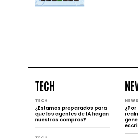
TECH
NE
TECH
NEW
¿Estamos preparados para
¿Por 
que los agentes de IA hagan
realm
nuestras compras?
gene
escr
TECH