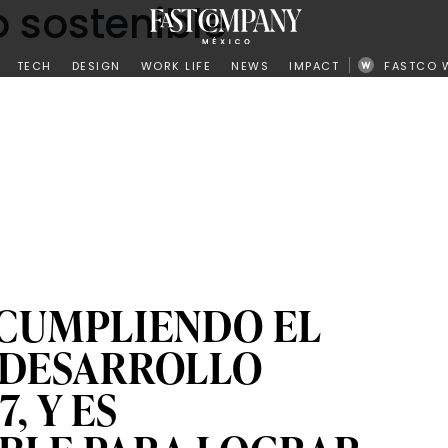
o sostenible
ño
TECH
DESIGN
WORK LIFE
NEWS
IMPACT
FASTCO 
 CUMPLIENDO EL
 DESARROLLO
, Y ES