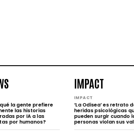
WS
IMPACT
S
IMPACT
qué la gente prefiere
‘La Odisea’ es retrato d
ente las historias
heridas psicológicas q
radas por IA a las
pueden surgir cuando l
itas por humanos?
personas violan sus va