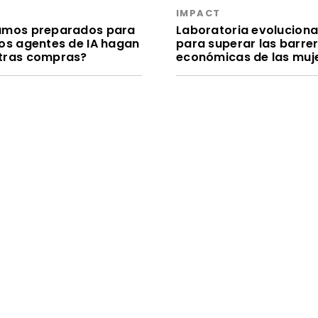
S
IMPACT
amos preparados para
Laboratoria evolucion
los agentes de IA hagan
para superar las barre
tras compras?
económicas de las muj
S
IMPACT
a los guiones largos:
La “teoría del internet
me viral sobre
muerto” es real y está
itura generada por IA
acabando con la web t
e nuevas pistas
como la conocemos
Fast Company & Inc © 2026 Mansueto Ventures, LLC
Aviso de privacidad
Política de Cookies