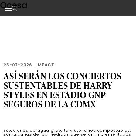
Ocesa
Skip
to
the
Noticias de negocios, innovación, tecnología y dise
content
25-07-2026
|
IMPACT
ASÍ SERÁN LOS CONCIERTOS
SUSTENTABLES DE HARRY
STYLES EN ESTADIO GNP
SEGUROS DE LA CDMX
Estaciones de agua gratuita y utensilios compostables,
son algunas de las medidas que serán implementadas