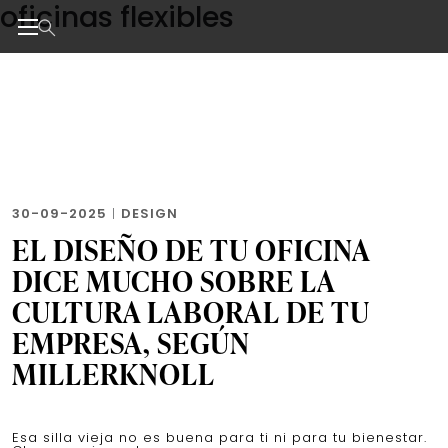
oficinas flexibles
Skip
to
the
Noticias de negocios, innovación, tecnología y dise
content
30-09-2025
|
DESIGN
EL DISEÑO DE TU OFICINA
DICE MUCHO SOBRE LA
CULTURA LABORAL DE TU
EMPRESA, SEGÚN
MILLERKNOLL
Esa silla vieja no es buena para ti ni para tu bienestar.