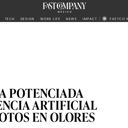
ño
TECH
DESIGN
WORK LIFE
NEWS
IMPACT
FASTCO 
A POTENCIADA
ENCIA ARTIFICIAL
OTOS EN OLORES