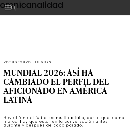
omnicanalidad
Skip
to
the
Noticias de negocios, innovación, tecnología y dise
content
26-06-2026
|
DESIGN
MUNDIAL 2026: ASÍ HA
CAMBIADO EL PERFIL DEL
AFICIONADO EN AMÉRICA
LATINA
Hoy el fan del futbol es multipantalla, por lo que, como
marca, hay que estar en la conversación antes,
durante y después de cada partido.