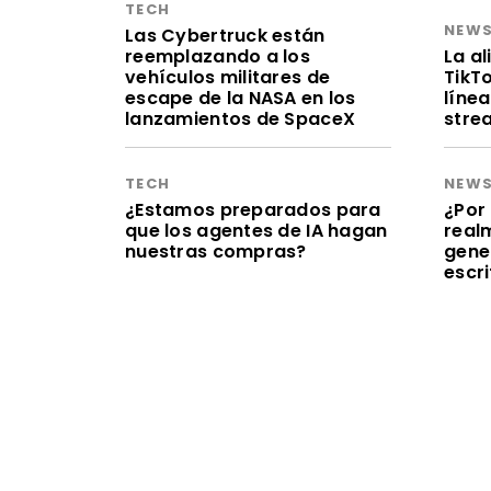
TECH
NEW
Las Cybertruck están
reemplazando a los
La a
vehículos militares de
TikT
escape de la NASA en los
línea
lanzamientos de SpaceX
stre
TECH
NEW
¿Estamos preparados para
¿Por 
que los agentes de IA hagan
realm
nuestras compras?
gene
escr