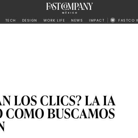
ño
TECH
DESIGN
WORK LIFE
NEWS
IMPACT
FASTCO 
N LOS CLICS? LA IA
 COMO BUSCAMOS
N