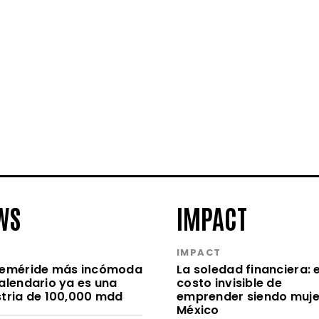
WS
IMPACT
S
IMPACT
feméride más incómoda
La soledad financiera: e
calendario ya es una
costo invisible de
stria de 100,000 mdd
emprender siendo muje
México