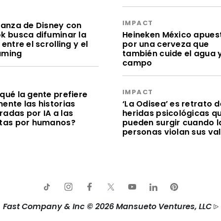
S
IMPACT
lianza de Disney con
ok busca difuminar la
Heineken México apues
 entre el scrolling y el
por una cerveza que
aming
también cuide el agua y
campo
S
IMPACT
qué la gente prefiere
ente las historias
‘La Odisea’ es retrato d
radas por IA a las
heridas psicológicas q
itas por humanos?
pueden surgir cuando l
personas violan sus va
Fast Company & Inc © 2026 Mansueto Ventures, LLC