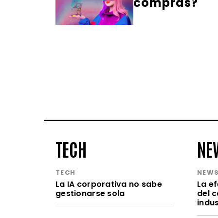
compras?
TECH
NE
TECH
NEW
La IA corporativa no sabe
La e
gestionarse sola
del 
indu