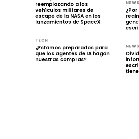
NEW
reemplazando a los
vehículos militares de
¿Por 
escape de la NASA en los
realm
lanzamientos de SpaceX
gene
escr
TECH
NEW
¿Estamos preparados para
que los agentes de IA hagan
Olvid
nuestras compras?
infor
escr
tien