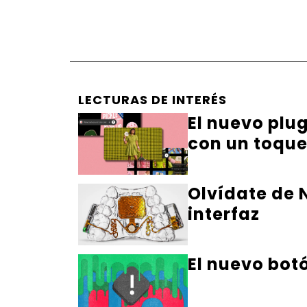
LECTURAS DE INTERÉS
El nuevo plu
con un toqu
Olvídate de N
interfaz
El nuevo bot