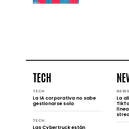
TECH
NE
TECH
NEW
La IA corporativa no sabe
La a
gestionarse sola
TikT
línea
stre
TECH
Las Cybertruck están