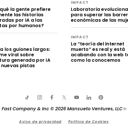
S
IMPACT
qué la gente prefiere
Laboratoria evolucion
ente las historias
para superar las barre
radas por IA a las
económicas de las muj
itas por humanos?
IMPACT
S
La “teoría del internet
a los guiones largos:
muerto” es real y está
me viral sobre
acabando con la web t
itura generada por IA
como la conocemos
e nuevas pistas
Fast Company & Inc © 2026 Mansueto Ventures, LLC
Aviso de privacidad
Política de Cookies