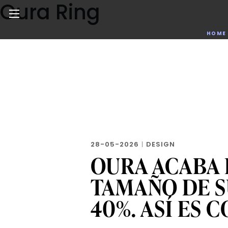
Oura Ring
Skip
to
the
Noticias de negocios, innovación, tecnología y dise
HOME
content
28-05-2026
|
DESIGN
OURA ACABA 
TAMAÑO DE S
40%. ASÍ ES 