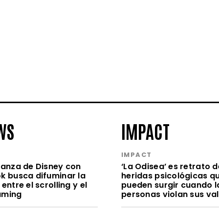
WS
IMPACT
S
IMPACT
lianza de Disney con
‘La Odisea’ es retrato d
ok busca difuminar la
heridas psicológicas q
 entre el scrolling y el
pueden surgir cuando l
aming
personas violan sus va