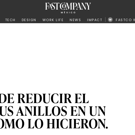
ño
TECH
DESIGN
WORK LIFE
NEWS
IMPACT
FASTCO 
DE REDUCIR EL
US ANILLOS EN UN
COMO LO HICIERON.