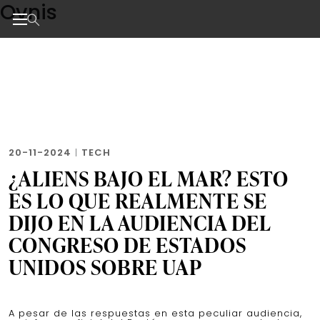
Ovnis
Skip
to
the
Noticias de negocios, innovación, tecnología y dise
content
20-11-2024
|
TECH
¿ALIENS BAJO EL MAR? ESTO
ES LO QUE REALMENTE SE
DIJO EN LA AUDIENCIA DEL
CONGRESO DE ESTADOS
UNIDOS SOBRE UAP
A pesar de las respuestas en esta peculiar audiencia,